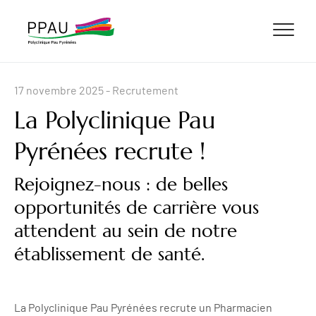
ALLER AU CONTENU
ALLER AU MENU
ALLER À LA RECHERCHE
17 novembre 2025
- Recrutement
La Polyclinique Pau
Pyrénées recrute !
Rejoignez-nous : de belles
opportunités de carrière vous
attendent au sein de notre
établissement de santé.
La Polyclinique Pau Pyrénées recrute un Pharmacien